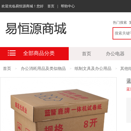
欢迎光临易恒源商城！您好
首页
|
帮助中心
热门搜索
全部商品分类
首页
办公电器
首页
办公消耗用品及类似物品
纸制文具及办公用品
其他
>
>
>
蓝
蓝